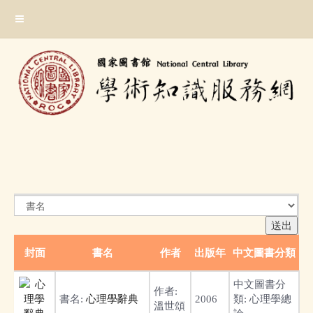
跳
:::
到
主
要
內
容
區
塊
:::
封面
書名
作者
出版年
中文圖書分類
中文圖書分
作者:
書名:
心理學辭典
2006
類:
心理學總
溫世頌