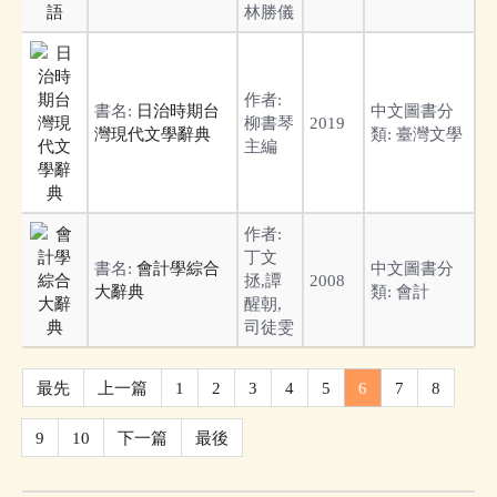
林勝儀
作者:
書名:
日治時期台
中文圖書分
柳書琴
2019
灣現代文學辭典
類:
臺灣文學
主編
作者:
丁文
書名:
會計學綜合
中文圖書分
拯,譚
2008
大辭典
類:
會計
醒朝,
司徒雯
最先
上一篇
1
2
3
4
5
6
7
8
9
10
下一篇
最後