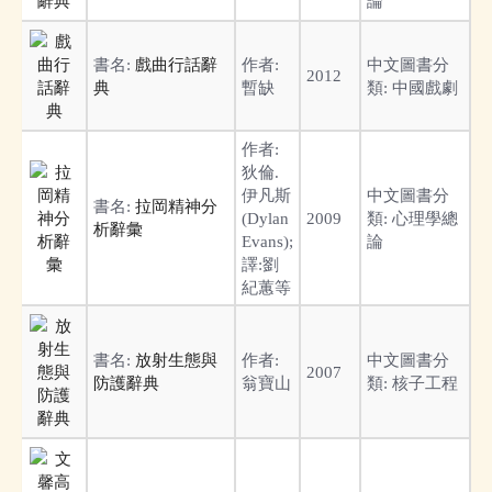
論
書名:
戲曲行話辭
作者:
中文圖書分
2012
典
暫缺
類:
中國戲劇
作者:
狄倫.
伊凡斯
中文圖書分
書名:
拉岡精神分
(Dylan
2009
類:
心理學總
析辭彙
Evans);
論
譯:劉
紀蕙等
書名:
放射生態與
作者:
中文圖書分
2007
防護辭典
翁寶山
類:
核子工程