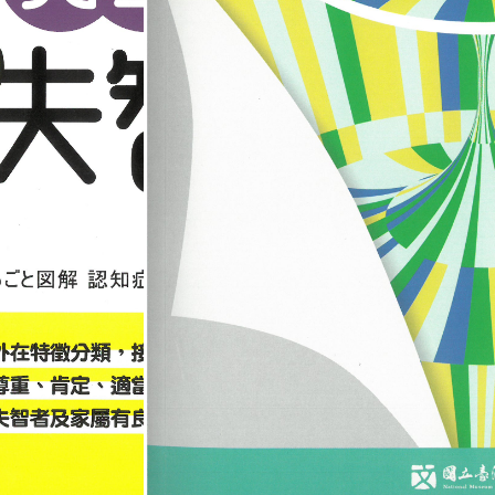
植物圖譜：探索
臺灣常見商用木材圖鑑II
演化、歷史與種
失智症
2021台灣文學年鑑