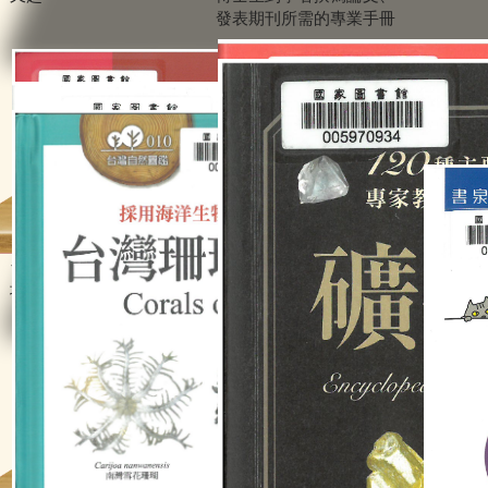
發表期刊所需的專業手冊
台灣附生植物與它們的產
圖解恆星系：最權威的恆
蝴蝶10
地
星、星系與星座導覽圖