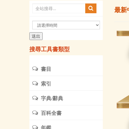
最新
請
選
擇
時
搜尋工具書類型
間
書目
索引
字典/辭典
百科全書
年鑑