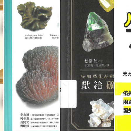
臺灣全民國防素養（大健
災害應變參考程序手冊
台灣蘭科
康）總論：全民大健康發
野生蘭的
展教戰手冊
類鑑定
台灣珊瑚全圖鑑（下）：
礦物圖鑑事典：120種主要
完全圖解
八放珊瑚
礦物x400張高清圖片，專
家教你用放大鏡和條痕顏
色鑑定礦物