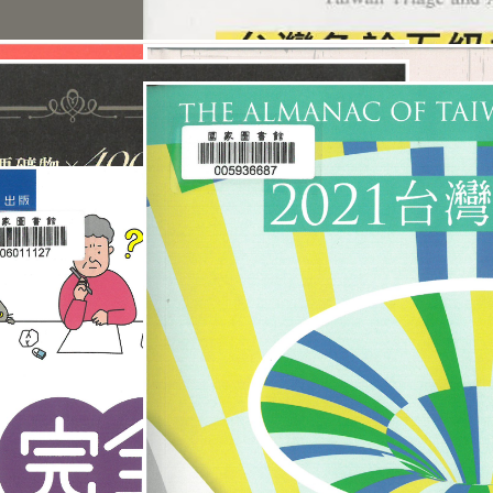
0生活史全圖鑑
圖解分鏡