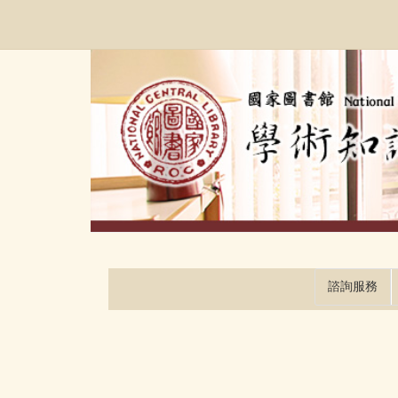
跳
:::
到
主
要
內
容
區
塊
諮詢服務
:::
:::