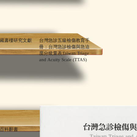
藏書樓研究文獻
台灣急診五級檢傷教育手
冊：台灣急診檢傷與急迫
度分級量表Taiwan Triage
and Acuity Scale (TTAS)
百科辭書
預防性保存專有名詞圖典