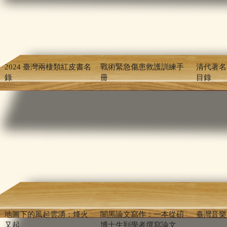
2024 臺灣兩棲類紅皮書名
戰術緊急傷患救護訓練手
清代著名
錄
冊
目錄
地圖下的風起雲湧：烽火
闇黑論文寫作：一本從碩
臺灣音樂
又起
博士生到學者撰寫論文、