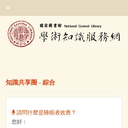
跳
:::
到
主
要
內
容
區
塊
:::
知識共享圈 - 綜合
請問什麼是睡眠者效應？
您好：