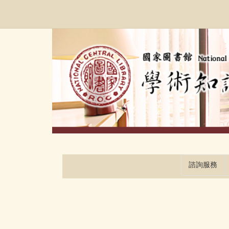
跳
:::
到
主
要
內
容
區
塊
諮詢服務
:::
:::