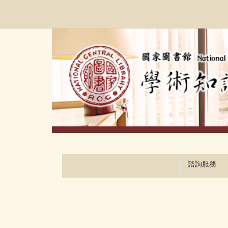
跳
:::
到
主
要
內
容
區
塊
諮詢服務
:::
:::