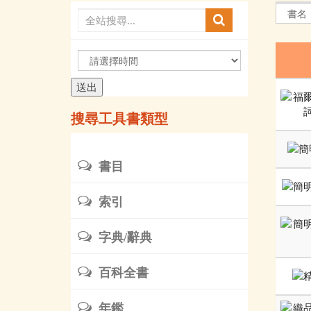
請
選
擇
時
搜尋工具書類型
間
書目
索引
字典/辭典
百科全書
年鑑