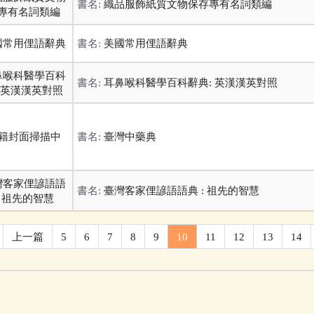
書名:
織品服飾紙質文物保存專有名詞類編
書名:
美國常用俚語辭典
書名:
耳鼻喉科醫學百科辭典: 英漢漢英對照
書名:
臺灣中藥典
書名:
臺灣客家俚諺語語典 : 祖先的智慧
上一篇
5
6
7
8
9
10
11
12
13
14