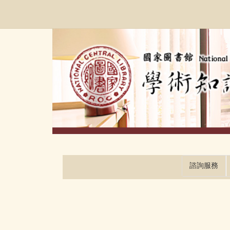
跳
:::
到
主
要
內
容
區
塊
諮詢服務
:::
:::