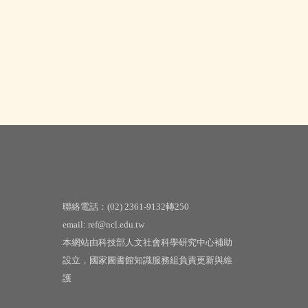
聯絡電話：(02) 2361-9132轉250
email: ref@ncl.edu.tw
本網站由科技部人文社會科學研究中心補助
設立，國家圖書館知識服務組負責更新與維
護