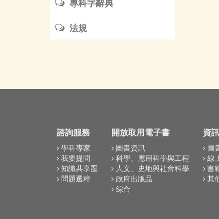
專科字辭典
法規
諮詢服務
開放取用電子書
資
學科專家
圖書資訊
圖
我要提問
科學、應用科學與工程
線
知識共享圈
人文、史地與社會科學
書
問題選粹
政府出版品
其
綜合