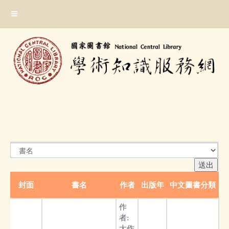
跳
:::
到
主
要
內
容
區
塊
:::
封面
書名
作者
出版年
中文圖書分類
作
者:
大作