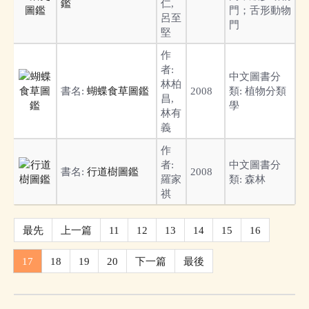
鑑
仁,
門；舌形動物
呂至
門
堅
作
者:
中文圖書分
林柏
書名:
蝴蝶食草圖鑑
2008
類:
植物分類
昌,
學
林有
義
作
者:
中文圖書分
書名:
行道樹圖鑑
2008
羅家
類:
森林
祺
最先
上一篇
11
12
13
14
15
16
17
18
19
20
下一篇
最後