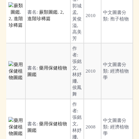
郭城
書名:
蕨類圖鑑. 2,
孟,
中文圖書分
2010
進階珍稀篇
黃俊
類:
孢子植物
溢,
高美
芳
作
者:
張銘
中文圖書分
書名:
藥用保健植物
文,
2010
類:
經濟植物
圖鑑
林妤
學
姍,
侯鳳
舞
作
者:
張銘
中文圖書分
書名:
藥用保健植物
文,
2008
類:
經濟植物
圖鑑
林妤
學
姍,