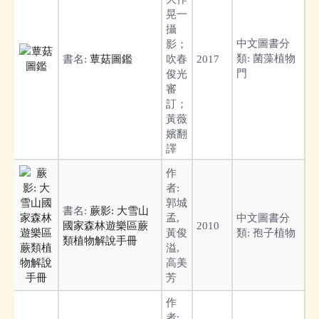
晃一
攝
中文圖書分
影；
類:
菌藻植物
書名:
蕈菇圖鑑
吹春
2017
門
俊光
審
訂；
黃薇
嬪翻
譯
作
者:
郭城
書名:
蕨影: 大雪山
孟,
中文圖書分
國家森林遊樂區蕨
2010
黃俊
類:
孢子植物
類植物解說手冊
溢,
高美
芳
作
者: