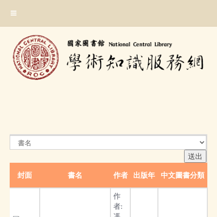
跳
:::
到
主
要
內
容
區
塊
:::
封面
書名
作者
出版年
中文圖書分類
作
者:
馮