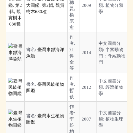
聰
大圖鑑. 第2輯, 觀賞
2009
類:
植物分類
賢,
樹木680種
學
楊
宗
愈
作
者:
中文圖書分
書名:
臺灣東部海洋
江
類:
半索動物
2014
魚類
偉
門；脊索動物
全
門
等
作
中文圖書分
書名:
臺灣民族植物
者:
2012
類:
經濟植物
圖鑑
暫
學
缺
作
者:
中文圖書分
書名:
臺灣水生植物
李
2007
類:
植物生理
圖鑑
松
學
柏