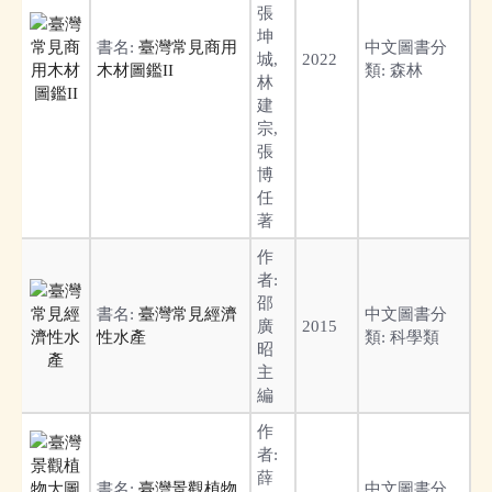
張
坤
書名:
臺灣常見商用
中文圖書分
城,
2022
木材圖鑑II
類:
森林
林
建
宗,
張
博
任
著
作
者:
邵
書名:
臺灣常見經濟
中文圖書分
廣
2015
性水產
類:
科學類
昭
主
編
作
者:
薛
書名:
臺灣景觀植物
中文圖書分