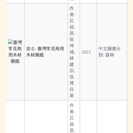
作
者:
呂
福
原,
張
坤
書名:
臺灣常見商用
中文圖書分
城,
2021
木材圖鑑
類:
森林
林
建
宗,
張
博
任
著
作
者:
呂
福
原,