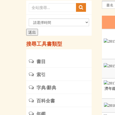
請
選
擇
時
搜尋工具書類型
間
書目
索引
字典/辭典
百科全書
年鑑