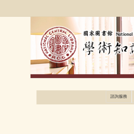
跳
:::
到
主
要
內
容
區
塊
諮詢服務
:::
:::