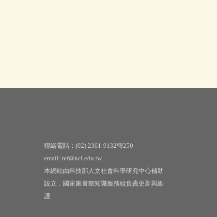
聯絡電話：(02) 2361-9132轉250
email: ref@ncl.edu.tw
本網站由科技部人文社會科學研究中心補助
設立，國家圖書館知識服務組負責更新與維
護