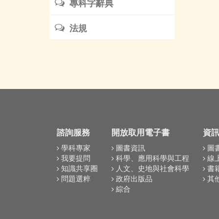
專科字辭典
法規
諮詢服務
開放取用電子書
資
學科專家
圖書資訊
圖
我要提問
科學、應用科學與工程
線
知識共享圈
人文、史地與社會科學
書
問題選粹
政府出版品
其
綜合