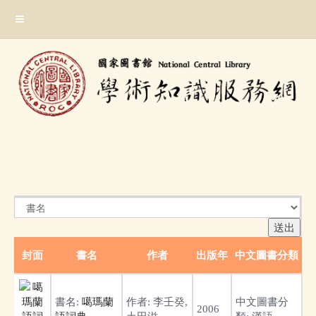
跳
:::
到
主
要
內
容
區
塊
:::
封面
書名
作者
出版年
中文圖書分類
書名:
噶瑪蘭
作者:
李壬癸,
中文圖書分
2006