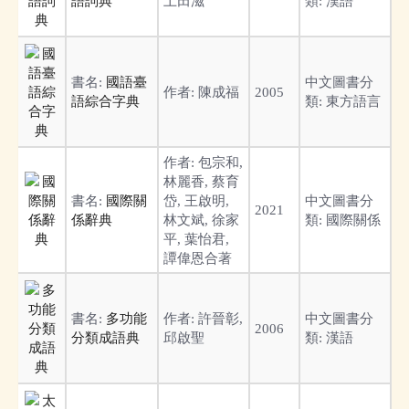
語詞典
土田滋
類:
漢語
書名:
國語臺
中文圖書分
作者:
陳成福
2005
語綜合字典
類:
東方語言
作者:
包宗和,
林麗香, 蔡育
書名:
國際關
岱, 王啟明,
中文圖書分
2021
係辭典
林文斌, 徐家
類:
國際關係
平, 葉怡君,
譚偉恩合著
書名:
多功能
作者:
許晉彰,
中文圖書分
2006
分類成語典
邱啟聖
類:
漢語