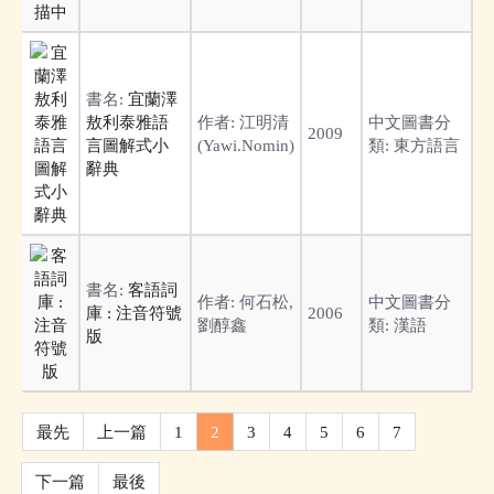
書名:
宜蘭澤
敖利泰雅語
作者:
江明清
中文圖書分
2009
言圖解式小
(Yawi.Nomin)
類:
東方語言
辭典
書名:
客語詞
作者:
何石松,
中文圖書分
庫 : 注音符號
2006
劉醇鑫
類:
漢語
版
最先
上一篇
1
2
3
4
5
6
7
下一篇
最後