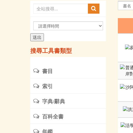
請
選
擇
時
搜尋工具書類型
間
書目
索引
字典/辭典
百科全書
年鑑