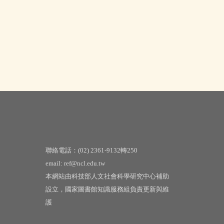
聯絡電話：(02) 2361-9132轉250
email: ref@ncl.edu.tw
本網站由科技部人文社會科學研究中心補助
設立，國家圖書館知識服務組負責更新與維
護