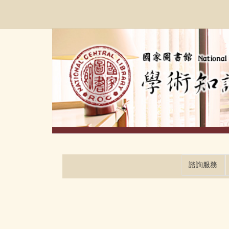
跳
:::
到
主
要
內
容
區
塊
諮詢服務
:::
:::