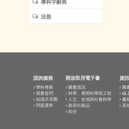
專科字辭典
法規
諮詢服務
開放取用電子書
資
學科專家
圖書資訊
圖
我要提問
科學、應用科學與工程
線
知識共享圈
人文、史地與社會科學
書
問題選粹
政府出版品
其
綜合