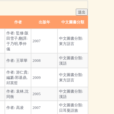
作者
出版年
中文圖書分類
作者:
監修:阪
田雪子;翻譯:
中文圖書分類:
2007
于乃明,季仲
東方語言
儀
中文圖書分類:
作者:
王翠華
2008
漢語
作者:
游仁貴;
中文圖書分類:
編纂:郭基鼎,
2009
東方語言
邱英哲
作者:
袁林,沈
中文圖書分類:
2005
同衡
漢語
中文圖書分類:
作者:
高凌
2007
日耳曼語族