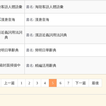
書名:
海陸客語人體語彙
書名:
漢唐音海
書名:
漢語近義詞用法詞典
書名:
簡明日華辭典
書名:
精編活用辭典
上一篇
1
2
3
4
5
6
7
下一篇
最後