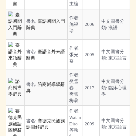
主編
作者:
書名:
臺語瞬間入門
中文圖書分
施福
2006
辭典
類:
漢語
珍
作者:
書名:
臺語音外來語
中文圖書分
張光
2005
辭典
類:
東方語言
裕
作者:
樊雪
中文圖書分
書名:
諮商輔導學辭
春，
2017
類:
臨床心理
典
樊雪
學
梅著
作者:
Watan
中文圖書分
書名:
賽德克民族族
Diro
2009
類:
東方語言
語圖解辭典
等執