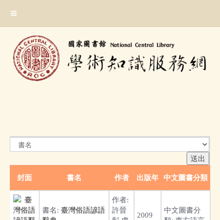
跳
:::
到
主
要
內
容
區
塊
:::
封面
書名
作者
出版年
中文圖書分類
作者:
書名:
臺灣俗語諺語
許晉
中文圖書分
2009