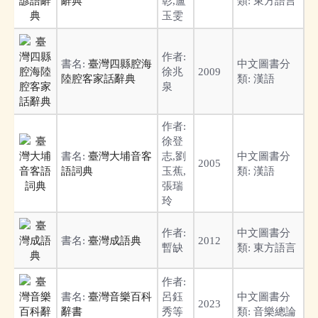
辭典
彰,盧
類:
東方語言
玉雯
作者:
書名:
臺灣四縣腔海
中文圖書分
徐兆
2009
陸腔客家話辭典
類:
漢語
泉
作者:
徐登
書名:
臺灣大埔音客
志,劉
中文圖書分
2005
語詞典
玉蕉,
類:
漢語
張瑞
玲
作者:
中文圖書分
書名:
臺灣成語典
2012
暫缺
類:
東方語言
作者:
書名:
臺灣音樂百科
呂鈺
中文圖書分
2023
辭書
秀等
類:
音樂總論