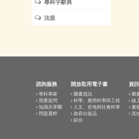
專科字辭典
法規
諮詢服務
開放取用電子書
資
學科專家
圖書資訊
圖
我要提問
科學、應用科學與工程
線
知識共享圈
人文、史地與社會科學
書
問題選粹
政府出版品
其
綜合