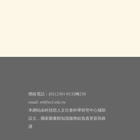
聯絡電話：(02) 2361-9132轉250
email: ref@ncl.edu.tw
本網站由科技部人文社會科學研究中心補助
設立，國家圖書館知識服務組負責更新與維
護