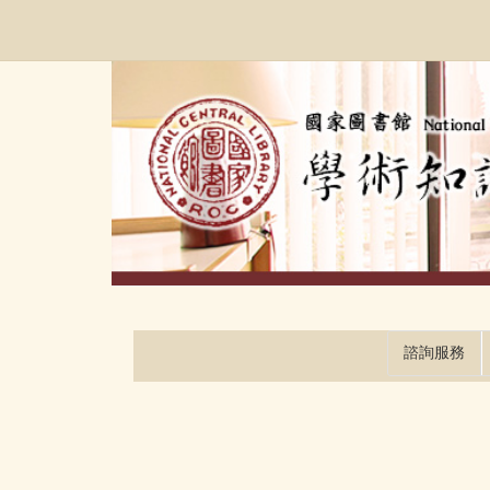
跳
:::
到
主
要
內
容
區
塊
諮詢服務
:::
:::