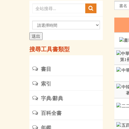
請
選
擇
時
搜尋工具書類型
間
書目
索引
字典/辭典
百科全書
年鑑