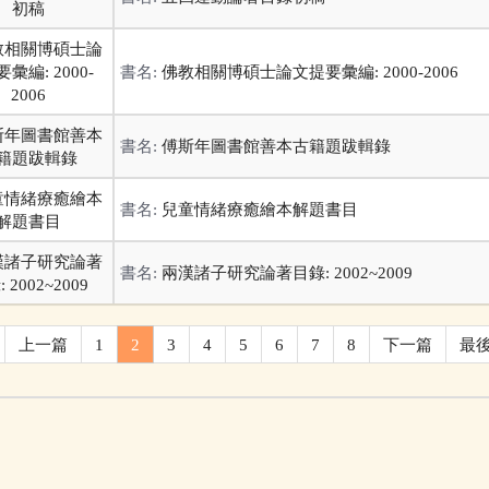
書名:
佛教相關博碩士論文提要彙編: 2000-2006
書名:
傅斯年圖書館善本古籍題跋輯錄
書名:
兒童情緒療癒繪本解題書目
書名:
兩漢諸子研究論著目錄: 2002~2009
上一篇
1
2
3
4
5
6
7
8
下一篇
最