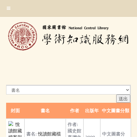
跳
:::
到
主
要
內
容
區
塊
:::
封面
書名
作者
出版年
中文圖書分類
作者:
國史館
書名:
悅讀館藏檔
中文圖書分