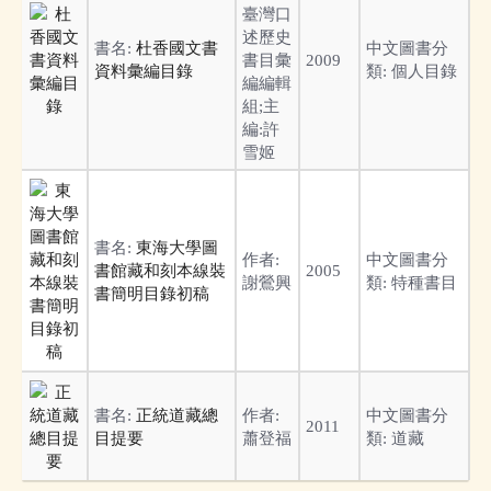
臺灣口
述歷史
書名:
杜香國文書
中文圖書分
書目彙
2009
資料彙編目錄
類:
個人目錄
編編輯
組;主
編:許
雪姬
書名:
東海大學圖
作者:
中文圖書分
書館藏和刻本線裝
2005
謝鶯興
類:
特種書目
書簡明目錄初稿
書名:
正統道藏總
作者:
中文圖書分
2011
目提要
蕭登福
類:
道藏