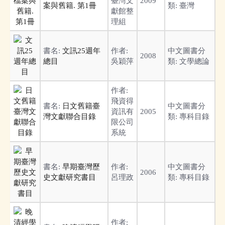
臺灣文
2009
案與舊籍. 第1冊
類:
臺灣
獻館整
理組
書名:
文訊25週年
作者:
中文圖書分
2008
總目
吳穎萍
類:
文學總論
作者:
飛資得
書名:
日文舊籍臺
中文圖書分
資訊有
2005
灣文獻聯合目錄
類:
專科目錄
限公司
系統
書名:
早期臺灣歷
作者:
中文圖書分
2006
史文獻研究書目
呂理政
類:
專科目錄
作者: