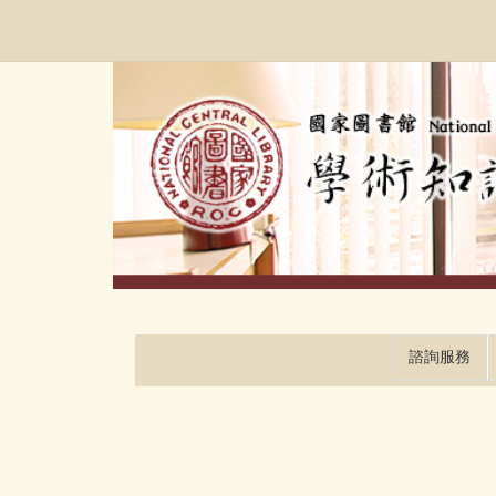
跳
:::
到
主
要
內
容
區
塊
諮詢服務
:::
:::