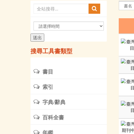
請
選
擇
時
搜尋工具書類型
間
書目
索引
字典/辭典
百科全書
年鑑