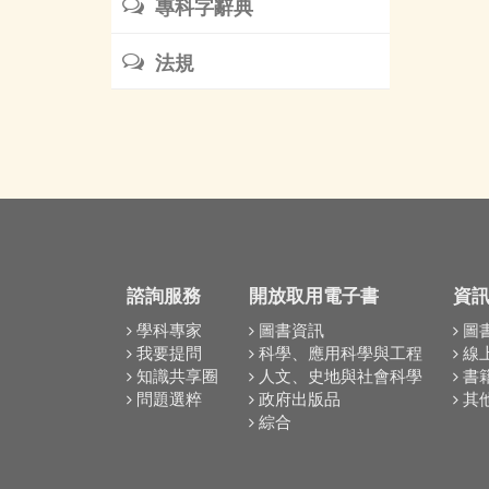
專科字辭典
法規
諮詢服務
開放取用電子書
資
學科專家
圖書資訊
圖
我要提問
科學、應用科學與工程
線
知識共享圈
人文、史地與社會科學
書
問題選粹
政府出版品
其
綜合