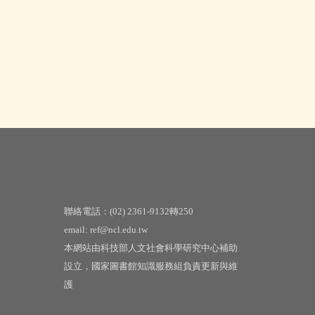
聯絡電話：(02) 2361-9132轉250
email: ref@ncl.edu.tw
本網站由科技部人文社會科學研究中心補助
設立，國家圖書館知識服務組負責更新與維
護