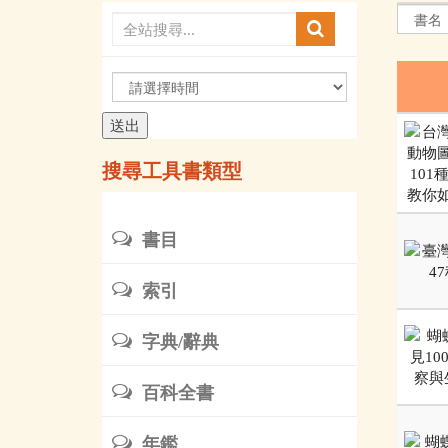
請
選
擇
時
搜尋工具書類型
間
書目
索引
字典/辭典
百科全書
年鑑