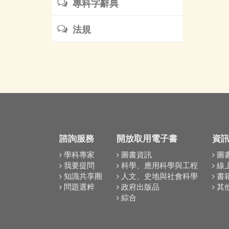
專科字辭典
法規
諮詢服務
開放取用電子書
資
學科專家
圖書資訊
圖
我要提問
科學、應用科學與工程
線
知識共享圈
人文、史地與社會科學
書
問題選粹
政府出版品
其
綜合