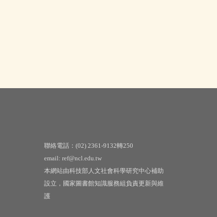
聯絡電話：(02) 2361-9132轉250
email: ref@ncl.edu.tw
本網站由科技部人文社會科學研究中心補助
設立，國家圖書館知識服務組負責更新與維
護