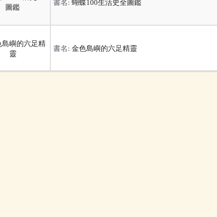
書名:
蝴蝶100生活史全圖鑑
書名:
金色島嶼的六足精靈