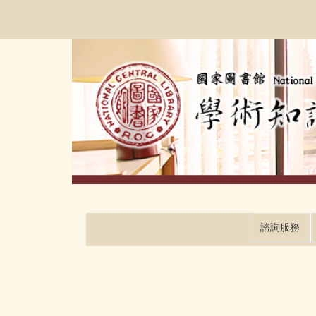
跳
:::
到
主
要
內
容
區
塊
諮詢服務
:::
:::