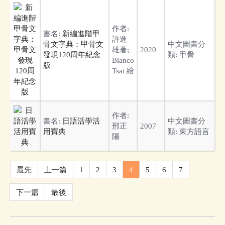
作者:
書名:
新編進階甲
許進
骨文字典：甲骨文
中文圖書分
雄著;
2020
發現120周年紀念
類:
甲骨
Bianco
版
Tsai 繪
作者:
書名:
日語活學活
中文圖書分
邢正
2007
用寶典
類:
東方語言
陽
最先
上一篇
1
2
3
4
5
6
7
下一篇
最後