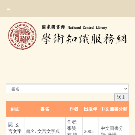
跳
:::
到
主
要
內
容
區
塊
:::
封面
書名
作者
出版年
中文圖書分類
作者:
張雙
中文圖書分
書名:
文言文字典
2005
棣,陳
類:
漢語