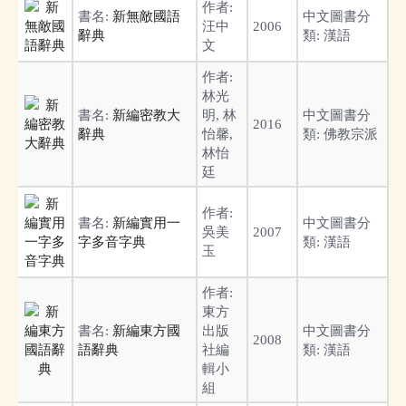
作者:
書名:
新無敵國語
中文圖書分
汪中
2006
辭典
類:
漢語
文
作者:
林光
書名:
新編密教大
明, 林
中文圖書分
2016
辭典
怡馨,
類:
佛教宗派
林怡
廷
作者:
書名:
新編實用一
中文圖書分
吳美
2007
字多音字典
類:
漢語
玉
作者:
東方
書名:
新編東方國
出版
中文圖書分
2008
語辭典
社編
類:
漢語
輯小
組