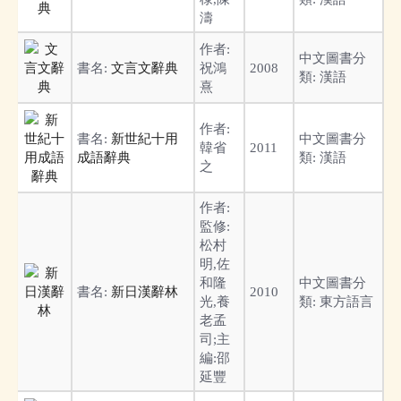
濤
作者:
中文圖書分
書名:
文言文辭典
祝鴻
2008
類:
漢語
熹
作者:
書名:
新世紀十用
中文圖書分
韓省
2011
成語辭典
類:
漢語
之
作者:
監修:
松村
明,佐
和隆
中文圖書分
書名:
新日漢辭林
2010
光,養
類:
東方語言
老孟
司;主
編:邵
延豐