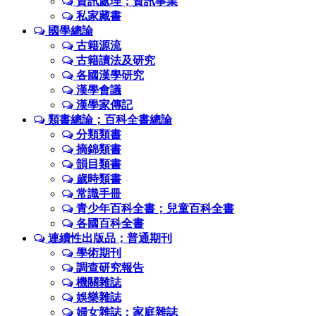
資訊處理；資訊事業
私家藏書
國學總論
古籍源流
古籍讀法及研究
各國漢學研究
漢學會議
漢學家傳記
類書總論；百科全書總論
分類類書
摘錦類書
韻目類書
歲時類書
常識手冊
青少年百科全書；兒童百科全書
各國百科全書
連續性出版品；普通期刊
學術期刊
調查研究報告
機關雜誌
娛樂雜誌
婦女雜誌；家庭雜誌