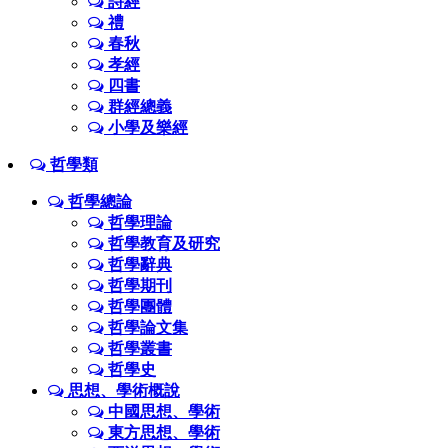
詩經
禮
春秋
孝經
四書
群經總義
小學及樂經
哲學類
哲學總論
哲學理論
哲學教育及研究
哲學辭典
哲學期刊
哲學團體
哲學論文集
哲學叢書
哲學史
思想、學術概說
中國思想、學術
東方思想、學術