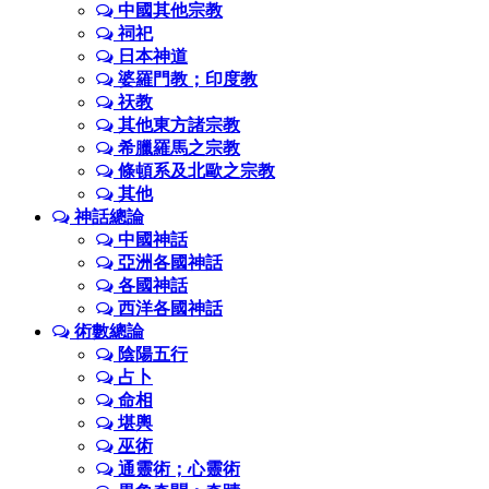
中國其他宗教
祠祀
日本神道
婆羅門教；印度教
祆教
其他東方諸宗教
希臘羅馬之宗教
條頓系及北歐之宗教
其他
神話總論
中國神話
亞洲各國神話
各國神話
西洋各國神話
術數總論
陰陽五行
占卜
命相
堪輿
巫術
通靈術；心靈術