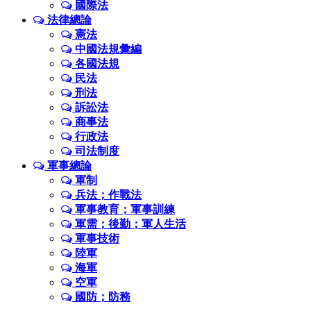
國際法
法律總論
憲法
中國法規彙編
各國法規
民法
刑法
訴訟法
商事法
行政法
司法制度
軍事總論
軍制
兵法；作戰法
軍事教育；軍事訓練
軍需；後勤；軍人生活
軍事技術
陸軍
海軍
空軍
國防；防務