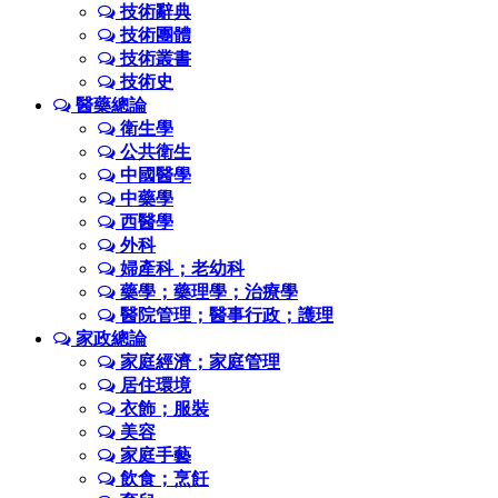
技術辭典
技術團體
技術叢書
技術史
醫藥總論
衛生學
公共衛生
中國醫學
中藥學
西醫學
外科
婦產科；老幼科
藥學；藥理學；治療學
醫院管理；醫事行政；護理
家政總論
家庭經濟；家庭管理
居住環境
衣飾；服裝
美容
家庭手藝
飲食；烹飪