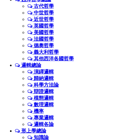
古代哲學
中世哲學
近世哲學
英國哲學
美國哲學
法國哲學
德奧哲學
義大利哲學
其他西洋各國哲學
邏輯總論
演繹邏輯
歸納邏輯
科學方法論
辯證邏輯
模態邏輯
數理邏輯
機率
專業邏輯
邏輯各論
形上學總論
知識論