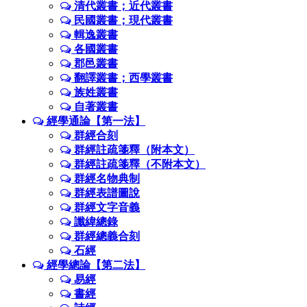
清代叢書；近代叢書
民國叢書；現代叢書
輯逸叢書
各國叢書
郡邑叢書
翻譯叢書；西學叢書
族姓叢書
自著叢書
經學通論【第一法】
群經合刻
群經註疏箋釋（附本文）
群經註疏箋釋（不附本文）
群經名物典制
群經表譜圖說
群經文字音義
讖緯總錄
群經總義合刻
石經
經學總論【第二法】
易經
書經