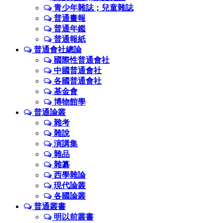
青少年雜誌；兒童雜誌
普通畫報
普通年鑑
普通報紙
普通會社總論
國際性普通會社
中國普通會社
各國普通會社
基金會
博物館學
普通論叢
雜考
雜說
演講集
雜品
雜纂
西學雜論
現代論叢
各國論叢
普通叢書
明以前叢書