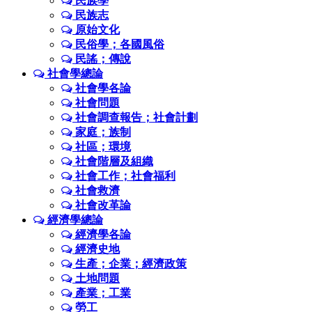
民族學
民族志
原始文化
民俗學；各國風俗
民謠；傳說
社會學總論
社會學各論
社會問題
社會調查報告；社會計劃
家庭；族制
社區；環境
社會階層及組織
社會工作；社會福利
社會救濟
社會改革論
經濟學總論
經濟學各論
經濟史地
生產；企業；經濟政策
土地問題
產業；工業
勞工