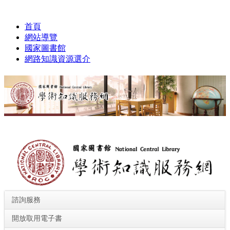
跳
:::
到
首頁
主
網站導覽
要
國家圖書館
內
網路知識資源選介
容
區
塊
諮詢服務
開放取用電子書