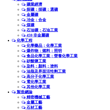
礦業經濟
探礦；採礦；選礦
金屬礦
冶金；合金
煤礦
石油礦；石油工業
459 非金屬礦
化學工程
化學藥品；化學工業
爆炸物；燃料；照明
食品化學工業；營養化學工業
矽酸鹽工業
染料；顏料；塗料
油脂及界面活性劑工業
高分子化學工業
電化學工業
其他化學工業
製造總論
精密機械工藝
金屬工藝
石材工藝