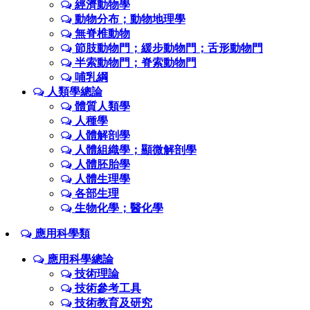
經濟動物學
動物分布；動物地理學
無脊椎動物
節肢動物門；緩步動物門；舌形動物門
半索動物門；脊索動物門
哺乳綱
人類學總論
體質人類學
人種學
人體解剖學
人體組織學；顯微解剖學
人體胚胎學
人體生理學
各部生理
生物化學；醫化學
應用科學類
應用科學總論
技術理論
技術參考工具
技術教育及研究