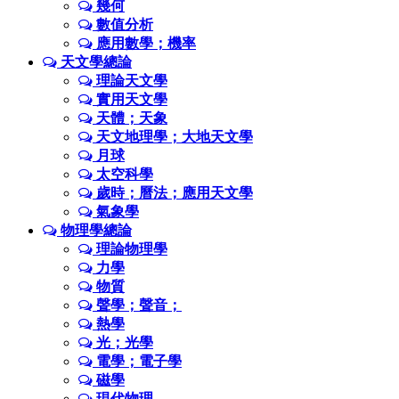
幾何
數值分析
應用數學；機率
天文學總論
理論天文學
實用天文學
天體；天象
天文地理學；大地天文學
月球
太空科學
歲時；曆法；應用天文學
氣象學
物理學總論
理論物理學
力學
物質
聲學；聲音；
熱學
光；光學
電學；電子學
磁學
現代物理