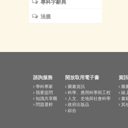
專科字辭典
法規
諮詢服務
開放取用電子書
資
學科專家
圖書資訊
圖
我要提問
科學、應用科學與工程
線
知識共享圈
人文、史地與社會科學
書
問題選粹
政府出版品
其
綜合