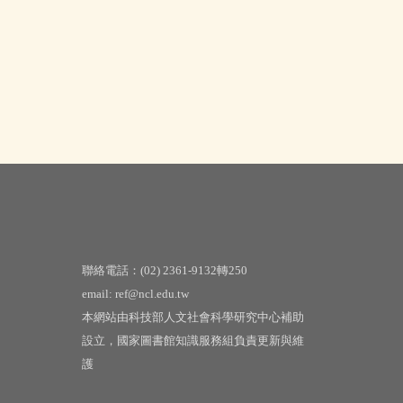
聯絡電話：(02) 2361-9132轉250
email: ref@ncl.edu.tw
本網站由科技部人文社會科學研究中心補助
設立，國家圖書館知識服務組負責更新與維
護