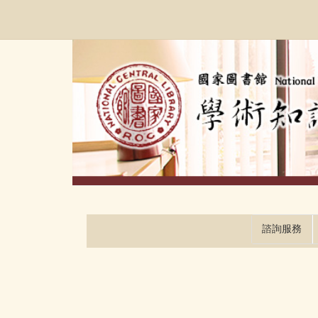
跳
:::
到
主
要
內
容
區
塊
諮詢服務
:::
:::