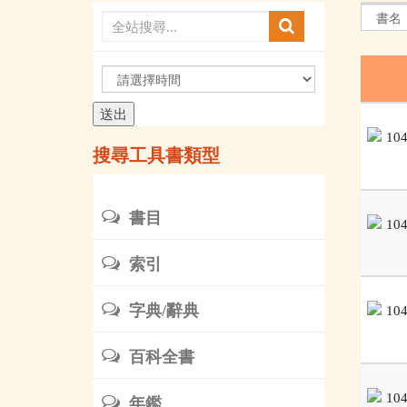
請
選
擇
時
搜尋工具書類型
間
書目
索引
字典/辭典
百科全書
年鑑