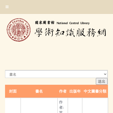
跳
:::
到
主
要
內
容
區
塊
:::
封面
書名
作者
出版年
中文圖書分類
作
者:
英