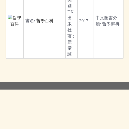
國
DK
出
中文圖書分
書名:
哲學百科
2017
版
類:
哲學辭典
社
著 ;
康
婧
譯