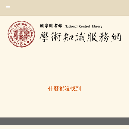
跳
:::
到
主
要
內
容
區
塊
:::
什麼都沒找到