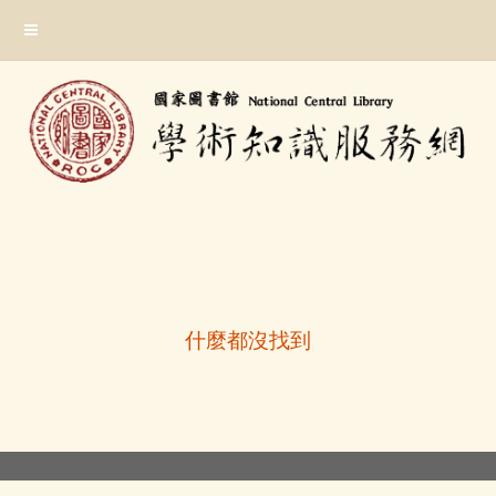
跳
:::
到
主
要
內
容
區
塊
:::
什麼都沒找到