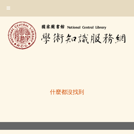
跳
:::
到
主
要
內
容
區
塊
:::
什麼都沒找到