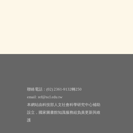
聯絡電話：(02) 2361-9132轉250
email: ref@ncl.edu.tw
本網站由科技部人文社會科學研究中心補助
設立，國家圖書館知識服務組負責更新與維
護