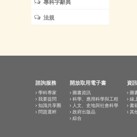
專科字辭典
法規
諮詢服務
開放取用電子書
資
學科專家
圖書資訊
圖
我要提問
科學、應用科學與工程
線
知識共享圈
人文、史地與社會科學
書
問題選粹
政府出版品
其
綜合