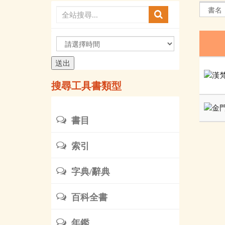
請
選
擇
時
搜尋工具書類型
間
書目
索引
字典/辭典
百科全書
年鑑