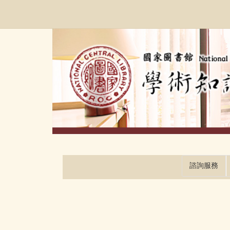
跳
:::
到
主
要
內
容
區
塊
諮詢服務
:::
:::