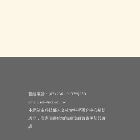
聯絡電話：(02) 2361-9132轉250
email: ref@ncl.edu.tw
本網站由科技部人文社會科學研究中心補助
設立，國家圖書館知識服務組負責更新與維
護