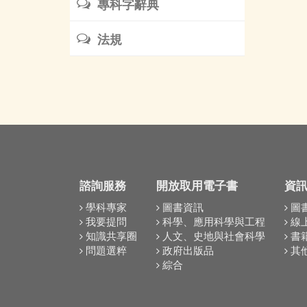
專科字辭典
法規
諮詢服務
開放取用電子書
資
學科專家
圖書資訊
圖
我要提問
科學、應用科學與工程
線
知識共享圈
人文、史地與社會科學
書
問題選粹
政府出版品
其
綜合