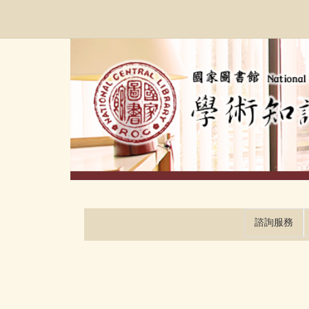
跳
:::
到
主
要
內
容
區
塊
諮詢服務
:::
:::