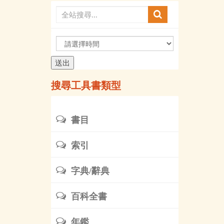
請
選
擇
時
搜尋工具書類型
間
書目
索引
字典/辭典
百科全書
年鑑