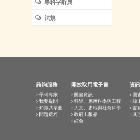
專科字辭典
法規
諮詢服務
開放取用電子書
資
學科專家
圖書資訊
圖
我要提問
科學、應用科學與工程
線
知識共享圈
人文、史地與社會科學
書
問題選粹
政府出版品
其
綜合