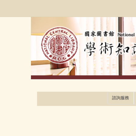
跳
:::
到
主
要
內
容
區
塊
諮詢服務
:::
:::