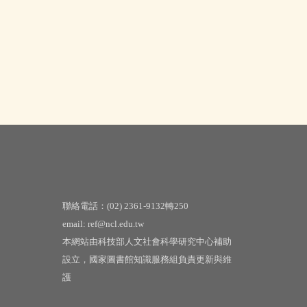
聯絡電話：(02) 2361-9132轉250
email: ref@ncl.edu.tw
本網站由科技部人文社會科學研究中心補助
設立，國家圖書館知識服務組負責更新與維
護