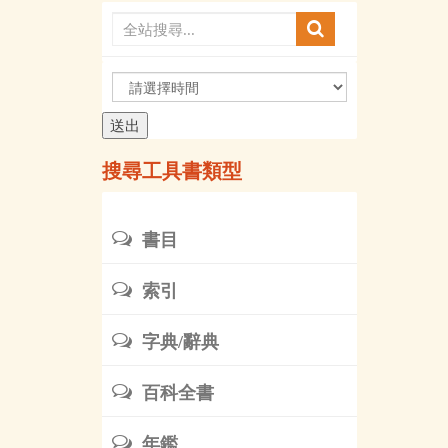
請
選
擇
時
搜尋工具書類型
間
書目
索引
字典/辭典
百科全書
年鑑