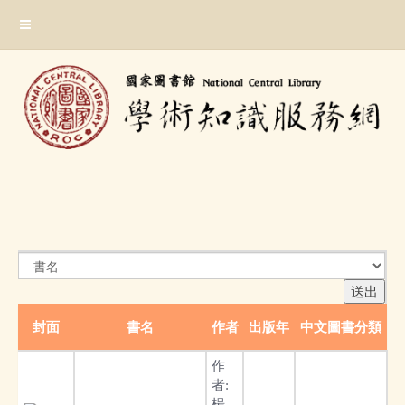
跳
:::
到
主
要
內
容
區
塊
:::
封面
書名
作者
出版年
中文圖書分類
作
者:
楊