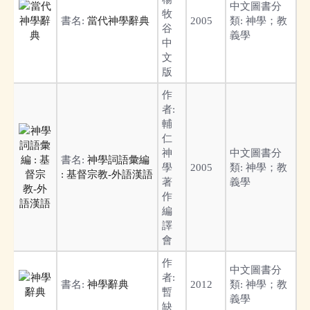
中文圖書分
牧
書名:
當代神學辭典
2005
類:
神學；教
谷
義學
中
文
版
作
者:
輔
仁
神
中文圖書分
書名:
神學詞語彙編
學
2005
類:
神學；教
: 基督宗教-外語漢語
著
義學
作
編
譯
會
作
中文圖書分
者:
書名:
神學辭典
2012
類:
神學；教
暫
義學
缺