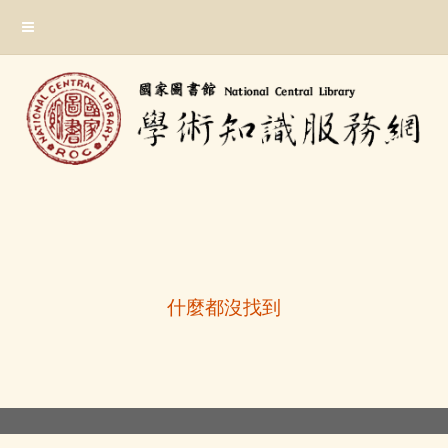
跳
:::
到
主
要
內
容
區
塊
:::
什麼都沒找到