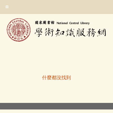
跳
:::
到
主
要
內
容
區
塊
:::
什麼都沒找到