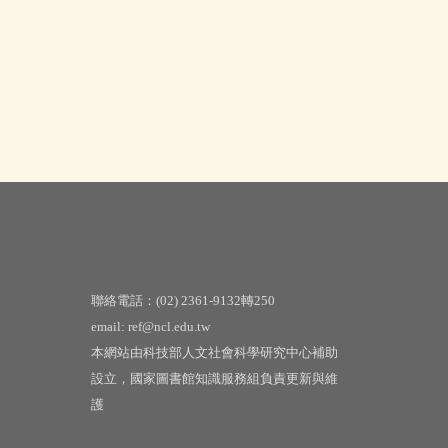
聯絡電話：(02) 2361-9132轉250
email: ref@ncl.edu.tw
本網站由科技部人文社會科學研究中心補助
設立，國家圖書館知識服務組負責更新與維
護