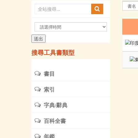
請
選
擇
時
搜尋工具書類型
間
書目
索引
字典/辭典
百科全書
年鑑