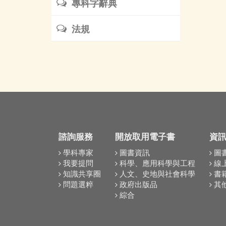
專科字辭典
法規
諮詢服務
開放取用電子書
資
學科專家
圖書資訊
圖
我要提問
科學、應用科學與工程
線
知識共享圈
人文、史地與社會科學
書
問題選粹
政府出版品
其
綜合