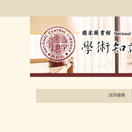
跳
:::
到
主
要
內
容
區
塊
諮詢服務
:::
:::