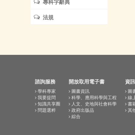
專科字辭典
法規
諮詢服務
開放取用電子書
資
學科專家
圖書資訊
圖
我要提問
科學、應用科學與工程
線
知識共享圈
人文、史地與社會科學
書
問題選粹
政府出版品
其
綜合