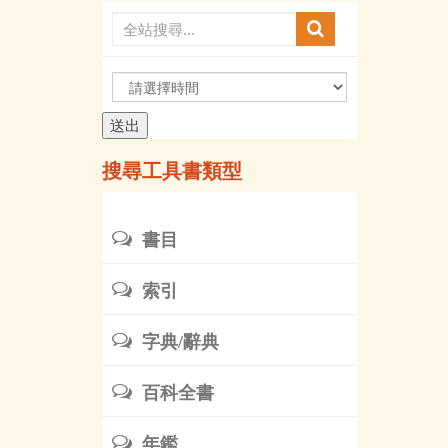
請
選
擇
時
搜尋工具書類型
間
書目
索引
字典/辭典
百科全書
年鑑