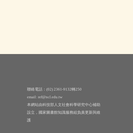
聯絡電話：(02) 2361-9132轉250
email: ref@ncl.edu.tw
本網站由科技部人文社會科學研究中心補助
設立，國家圖書館知識服務組負責更新與維
護