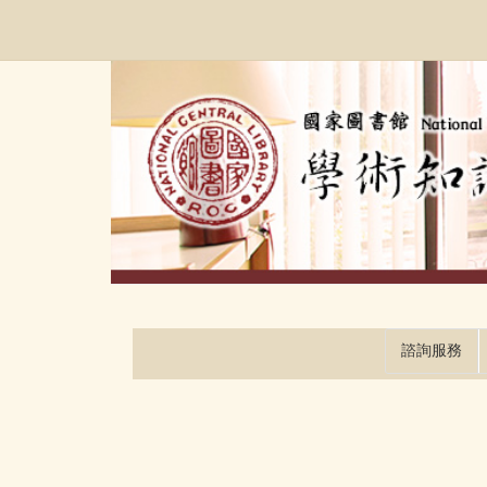
跳
:::
到
主
要
內
容
區
塊
諮詢服務
:::
:::