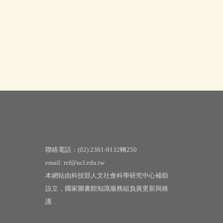
聯絡電話：(02) 2361-9132轉250
email: ref@ncl.edu.tw
本網站由科技部人文社會科學研究中心補助
設立，國家圖書館知識服務組負責更新與維
護