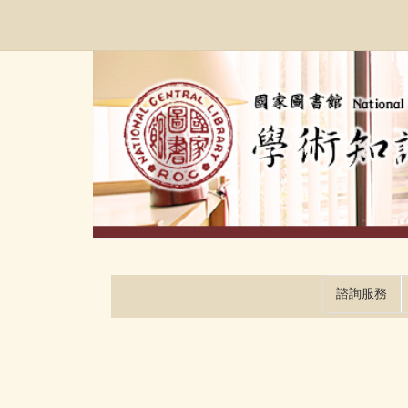
跳
:::
到
主
要
內
容
區
塊
諮詢服務
:::
:::