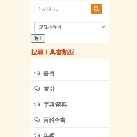
請
選
擇
時
搜尋工具書類型
間
書目
索引
字典/辭典
百科全書
年鑑