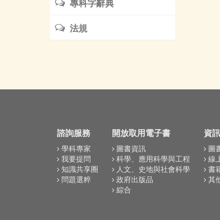
專科字辭典
法規
諮詢服務
開放取用電子書
資
學科專家
圖書資訊
圖
我要提問
科學、應用科學與工程
線
知識共享圈
人文、史地與社會科學
書
問題選粹
政府出版品
其
綜合