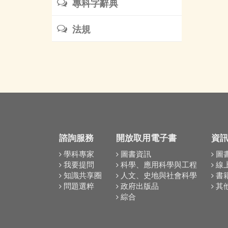
專科字辭典
法規
諮詢服務
開放取用電子書
資
學科專家
圖書資訊
圖
我要提問
科學、應用科學與工程
線
知識共享圈
人文、史地與社會科學
書
問題選粹
政府出版品
其
綜合