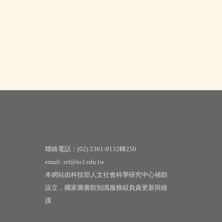
聯絡電話：(02) 2361-9132轉250
email: ref@ncl.edu.tw
本網站由科技部人文社會科學研究中心補助
設立，國家圖書館知識服務組負責更新與維
護