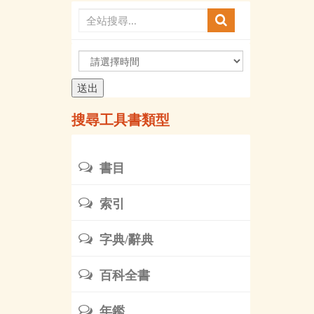
請
選
擇
時
搜尋工具書類型
間
書目
索引
字典/辭典
百科全書
年鑑