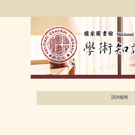
跳
:::
到
主
要
內
容
區
塊
諮詢服務
:::
:::