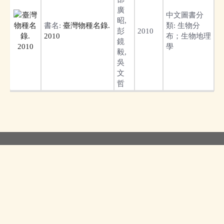
廣
中文圖書分
昭,
書名:
臺灣物種名錄.
類:
生物分
彭
2010
2010
布；生物地理
鏡
學
毅,
吳
文
哲