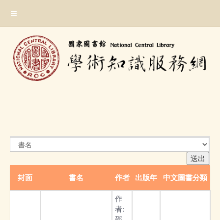
跳
:::
到
主
要
內
容
區
塊
:::
封面
書名
作者
出版年
中文圖書分類
作
者:
邵