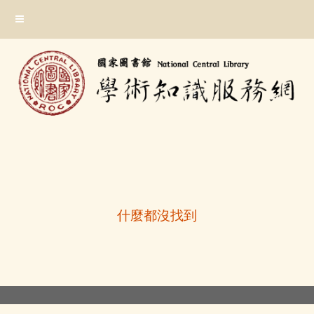
跳
:::
到
主
要
內
容
區
塊
:::
什麼都沒找到