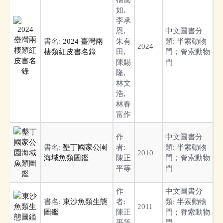
如,
李承
恩,
中文圖書分
書名:
2024 臺灣兩
朱有
類:
半索動物
2024
棲類紅皮書名錄
田,
門；脊索動物
陳賜
門
隆,
林文
浩,
林春
富作
作
中文圖書分
書名:
墾丁國家公園
者:
類:
半索動物
2010
海域魚類圖鑑
陳正
門；脊索動物
平等
門
作
中文圖書分
書名:
東沙魚類生態
者:
類:
半索動物
2011
圖鑑
陳正
門；脊索動物
平等
門