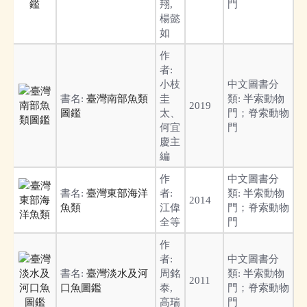
翔,
門
楊懿
如
作
者:
小枝
中文圖書分
書名:
臺灣南部魚類
圭
類:
半索動物
2019
圖鑑
太、
門；脊索動物
何宜
門
慶主
編
作
中文圖書分
書名:
臺灣東部海洋
者:
類:
半索動物
2014
魚類
江偉
門；脊索動物
全等
門
作
者:
中文圖書分
書名:
臺灣淡水及河
周銘
類:
半索動物
2011
口魚圖鑑
泰,
門；脊索動物
高瑞
門