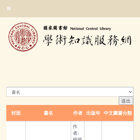
跳
:::
到
主
要
內
容
區
塊
:::
封面
書名
作者
出版年
中文圖書分類
作
者:
楊懿