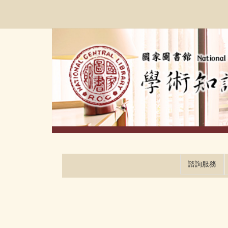
跳
:::
到
主
要
內
容
區
塊
諮詢服務
:::
:::