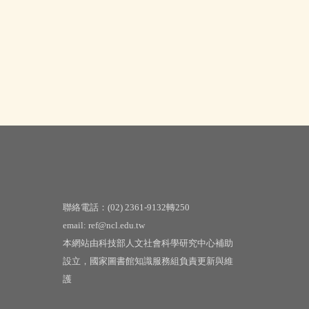
聯絡電話：(02) 2361-9132轉250
email: ref@ncl.edu.tw
本網站由科技部人文社會科學研究中心補助
設立，國家圖書館知識服務組負責更新與維
護