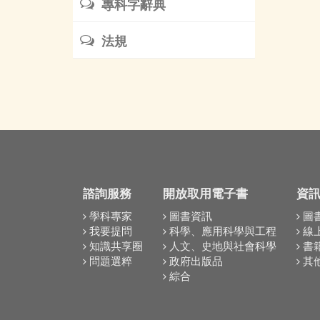
專科字辭典
法規
諮詢服務
開放取用電子書
資
學科專家
圖書資訊
圖
我要提問
科學、應用科學與工程
線
知識共享圈
人文、史地與社會科學
書
問題選粹
政府出版品
其
綜合