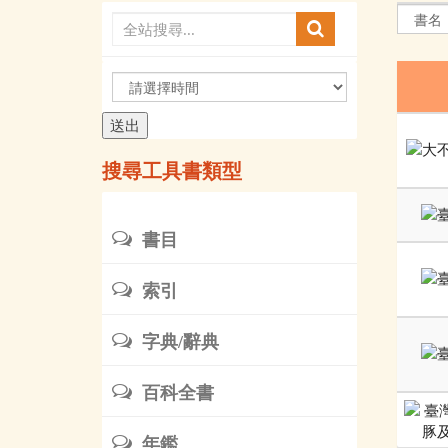
請
選
擇
時
搜尋工具書類型
間
書目
索引
字典/辭典
百科全書
年鑑