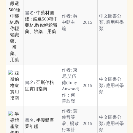
書名:
中藥材圖
作者:
吳
中文圖書分
鑑 : 嚴選500種中
中朝主
2015
類:
應用科學
藥材,教你輕鬆識
編
類
藥、辨藥、用藥
作者:
東
尼.艾伍
中文圖書分
書名:
亞斯伯格
德(Tony
2015
類:
應用科學
症實用指南
Attwood)
類
作；何
善欣譯
作者:
葉
仰哲等
中文圖書分
書名:
半導體產
著 ; 楊致
2015
類:
應用科學
業年鑑
行等計
類