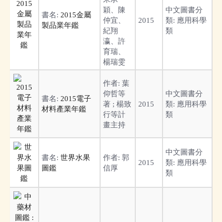
穎、陳
中文圖書分
書名:
2015金屬
仲宜、
2015
類:
應用科學
製品業年鑑
紀翔
類
瀛、許
育瑞、
楊瑞雯
作者:
葉
仰哲等
中文圖書分
書名:
2015電子
著 ; 楊致
2015
類:
應用科學
材料產業年鑑
行等計
類
畫主持
中文圖書分
書名:
世界水果
作者:
郭
2015
類:
應用科學
圖鑑
信厚
類