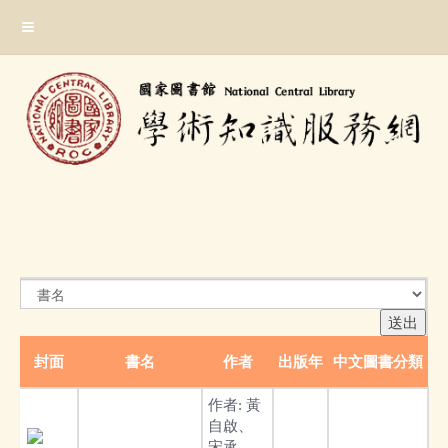
跳
:::
到
主
要
內
容
區
塊
:::
封面
書名
作者
出版年
中文圖書分類
作者:
黃
自啟、
宋承