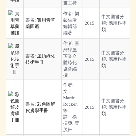
畫主持
作者:
樂
中文圖書分
書名:
實用青草
藝生活
2015
類:
應用科學
藥圖鑑
編輯部
類
編著
作者:
臺
灣綠屋
中文圖書分
書名:
屋頂綠化
頂暨立
2015
類:
應用科學
技術手冊
體綠化
類
協會編
撰
作者:
文：
Martin
中文圖書分
書名:
彩色圖解
Rocken
2015
類:
應用科學
皮膚學手冊
等；
類
譯：楊
振亞, 黃
茂軒