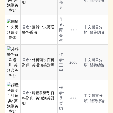
照
邦
康
作
者:
書名:
圖解中央英漢
中文圖書分
薛
2007
醫學辭海
類:
醫藥總論
春
生
作
書名:
外科醫學百科
者:
中文圖書分
2008
辭典: 英漢漢英對照
王
類:
醫藥總論
宇
作
書名:
婦產科醫學百
者:
中文圖書分
科辭典: 英漢漢英對
翁
2008
類:
醫藥總論
照
梨
駒