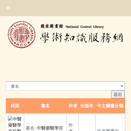
跳
:::
到
主
要
內
容
區
塊
:::
封面
書名
作者
出版年
中文圖書分類
作
書名:
中醫藥醫學百
中文圖書分