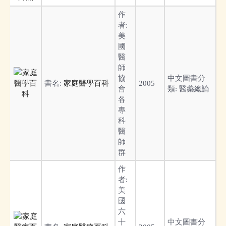
作
者:
美
國
醫
師
協
中文圖書分
書名:
家庭醫學百科
2005
會
類:
醫藥總論
各
專
科
醫
師
群
作
者:
美
國
六
十
中文圖書分