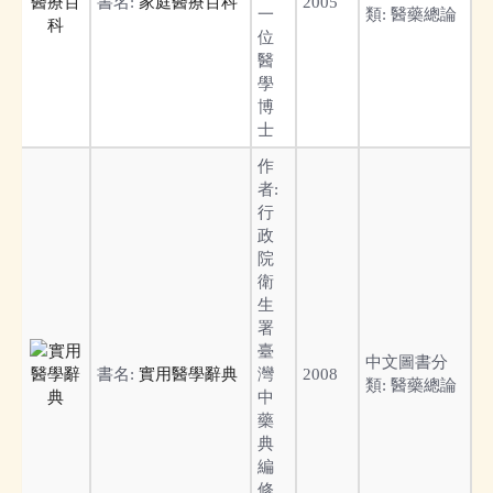
書名:
家庭醫療百科
2005
一
類:
醫藥總論
位
醫
學
博
士
作
者:
行
政
院
衛
生
署
臺
中文圖書分
書名:
實用醫學辭典
灣
2008
類:
醫藥總論
中
藥
典
編
修