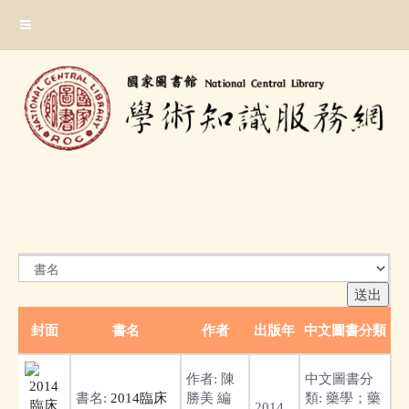
跳
:::
到
主
要
內
容
區
塊
:::
封面
書名
作者
出版年
中文圖書分類
作者:
陳
中文圖書分
書名:
2014臨床
勝美 編
類:
藥學；藥
2014