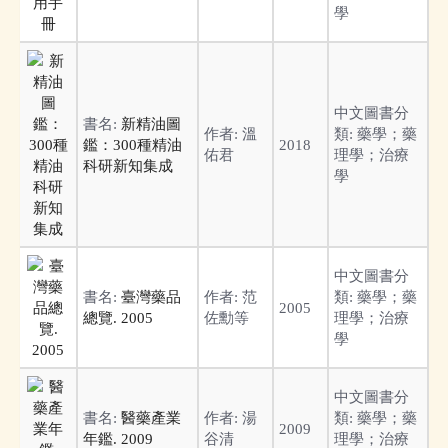
學
中文圖書分
書名:
新精油圖
作者:
溫
類:
藥學；藥
鑑：300種精油
2018
佑君
理學；治療
科研新知集成
學
中文圖書分
書名:
臺灣藥品
作者:
范
類:
藥學；藥
2005
總覽. 2005
佐勳等
理學；治療
學
中文圖書分
書名:
醫藥產業
作者:
湯
類:
藥學；藥
2009
年鑑. 2009
谷清
理學；治療