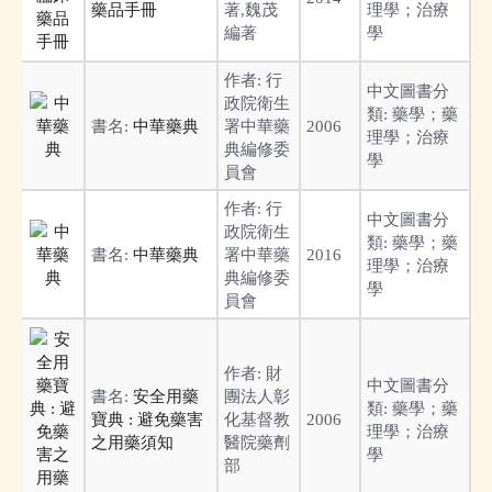
藥品手冊
著,魏茂
理學；治療
編著
學
作者:
行
中文圖書分
政院衛生
類:
藥學；藥
書名:
中華藥典
署中華藥
2006
理學；治療
典編修委
學
員會
作者:
行
中文圖書分
政院衛生
類:
藥學；藥
書名:
中華藥典
署中華藥
2016
理學；治療
典編修委
學
員會
作者:
財
中文圖書分
書名:
安全用藥
團法人彰
類:
藥學；藥
寶典 : 避免藥害
化基督教
2006
理學；治療
之用藥須知
醫院藥劑
學
部