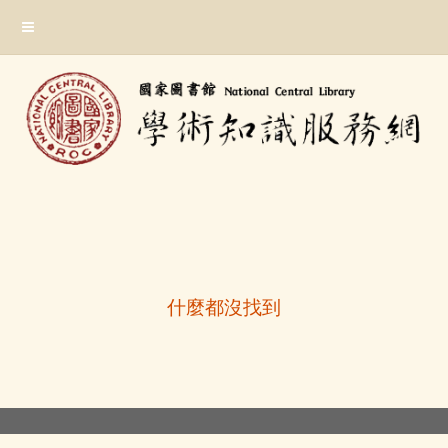
跳
:::
到
主
要
內
容
區
塊
:::
什麼都沒找到