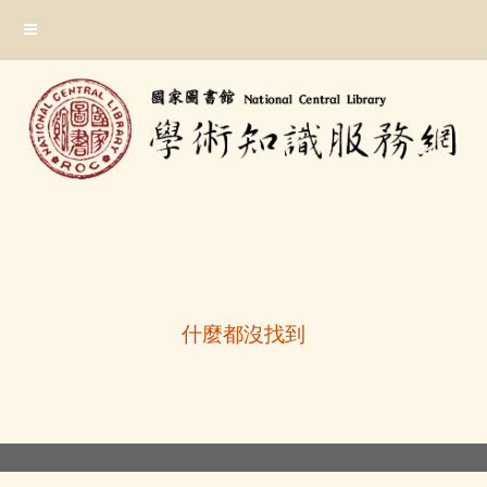
跳
:::
到
主
要
內
容
區
塊
:::
什麼都沒找到