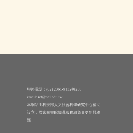
聯絡電話：(02) 2361-9132轉250
email: ref@ncl.edu.tw
本網站由科技部人文社會科學研究中心補助
設立，國家圖書館知識服務組負責更新與維
護