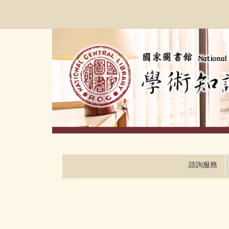
跳
:::
到
主
要
內
容
區
塊
諮詢服務
:::
:::