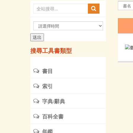
請
選
擇
時
搜尋工具書類型
間
書目
索引
字典/辭典
百科全書
年鑑