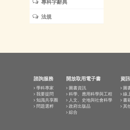
專科字辭典
法規
諮詢服務
開放取用電子書
資
學科專家
圖書資訊
圖
我要提問
科學、應用科學與工程
線
知識共享圈
人文、史地與社會科學
書
問題選粹
政府出版品
其
綜合