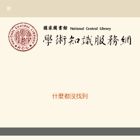
跳
:::
到
主
要
內
容
區
塊
:::
什麼都沒找到