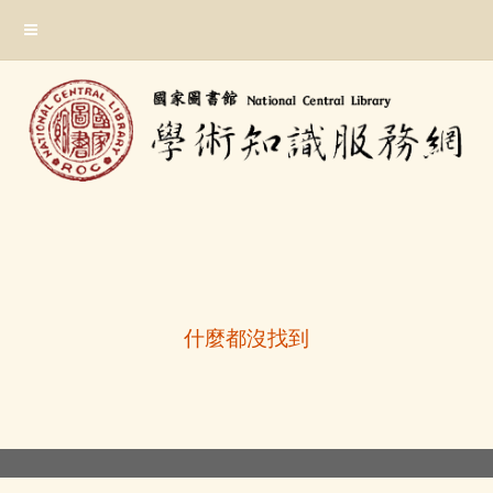
跳
:::
到
主
要
內
容
區
塊
:::
什麼都沒找到