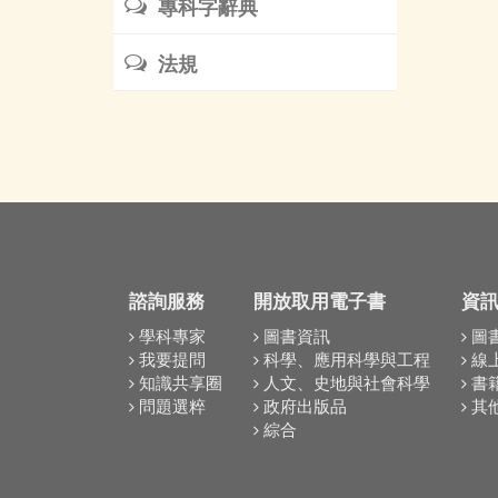
專科字辭典
法規
諮詢服務
開放取用電子書
資
學科專家
圖書資訊
圖
我要提問
科學、應用科學與工程
線
知識共享圈
人文、史地與社會科學
書
問題選粹
政府出版品
其
綜合