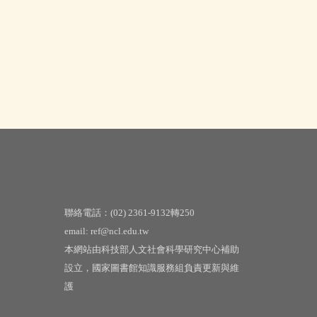
聯絡電話：(02) 2361-9132轉250
email: ref@ncl.edu.tw
本網站由科技部人文社會科學研究中心補助
設立，國家圖書館知識服務組負責更新與維
護