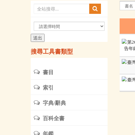
請
選
擇
時
搜尋工具書類型
間
書目
索引
字典/辭典
百科全書
年鑑