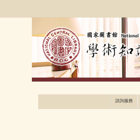
跳
:::
到
主
要
內
容
區
塊
諮詢服務
:::
:::