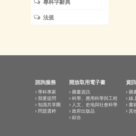
專科字辭典
法規
諮詢服務
開放取用電子書
資
學科專家
圖書資訊
圖
我要提問
科學、應用科學與工程
線
知識共享圈
人文、史地與社會科學
書
問題選粹
政府出版品
其
綜合