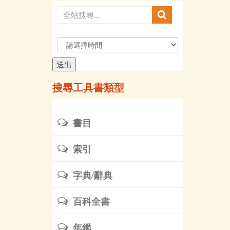
請
選
擇
時
搜尋工具書類型
間
書目
索引
字典/辭典
百科全書
年鑑