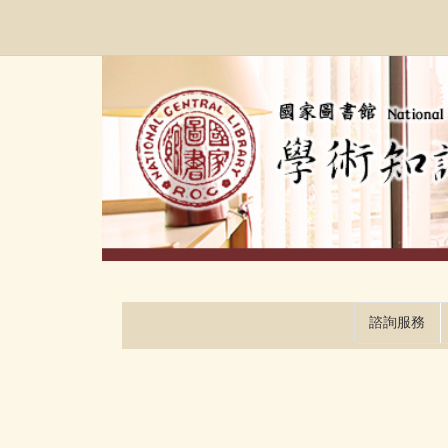
跳
:::
到
主
要
內
容
區
塊
諮詢服務
:::
:::