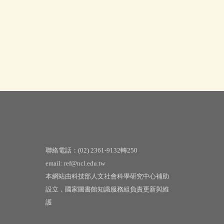
聯絡電話：(02) 2361-9132轉250
email: ref@ncl.edu.tw
本網站由科技部人文社會科學研究中心補助
設立，國家圖書館知識服務組負責更新與維
護