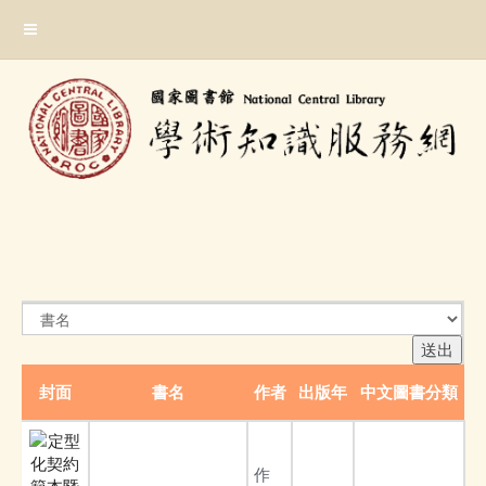
跳
:::
到
主
要
內
容
區
塊
:::
封面
書名
作者
出版年
中文圖書分類
作