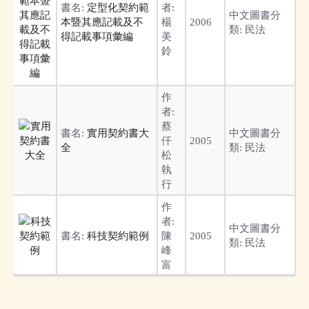
書名:
定型化契約範
者:
中文圖書分
本暨其應記載及不
楊
2006
類:
民法
得記載事項彙編
美
鈴
作
者:
蔡
書名:
實用契約書大
中文圖書分
仟
2005
全
類:
民法
松
執
行
作
者:
中文圖書分
書名:
科技契約範例
陳
2005
類:
民法
峰
富