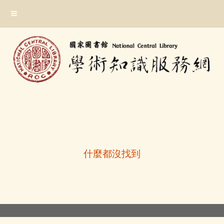
跳
:::
到
主
要
內
容
區
塊
:::
什麼都沒找到