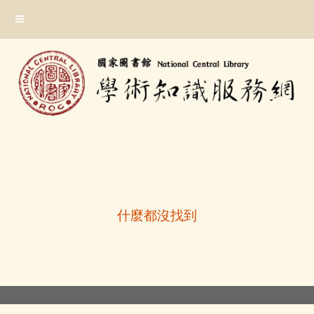
跳
:::
到
主
要
內
容
區
塊
:::
什麼都沒找到